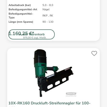
Arbeitsdruck (bar)
5,0 - 8,0
Befestigungsmittel-Art
Nägel
Befestigungsmittel-
RKP , RK
Type
Länge (mm Spanne)
90 - 130
1.160,25 €*
In den Warenkorb
975,00 € zzgl. MwSt.
10X-RK160 Druckluft-Streifennagler für 100-