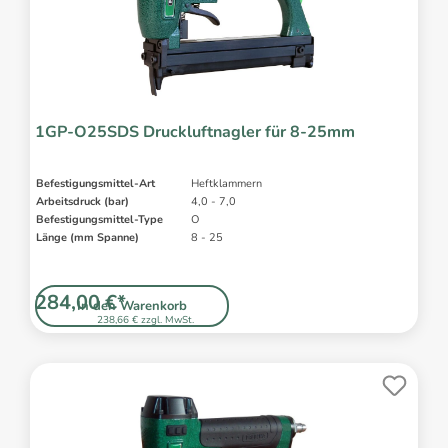
1GP-O25SDS Druckluftnagler für 8-25mm
Befestigungsmittel-Art
Heftklammern
Arbeitsdruck (bar)
4,0 - 7,0
Befestigungsmittel-Type
O
Länge (mm Spanne)
8 - 25
284,00 €*
In den Warenkorb
238,66 € zzgl. MwSt.