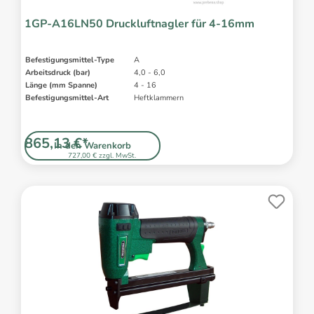
1GP-A16LN50 Druckluftnagler für 4-16mm
Befestigungsmittel-Type
A
Arbeitsdruck (bar)
4,0 - 6,0
Länge (mm Spanne)
4 - 16
Befestigungsmittel-Art
Heftklammern
865,13 €*
In den Warenkorb
727,00 € zzgl. MwSt.