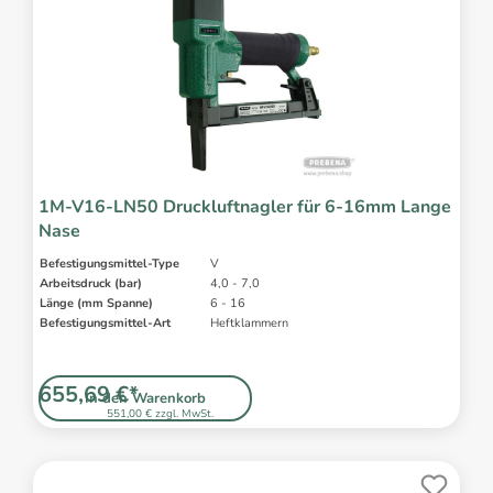
1M-V16-LN50 Druckluftnagler für 6-16mm Lange
Nase
Befestigungsmittel-Type
V
Arbeitsdruck (bar)
4,0 - 7,0
Länge (mm Spanne)
6 - 16
Befestigungsmittel-Art
Heftklammern
655,69 €*
In den Warenkorb
551,00 € zzgl. MwSt.