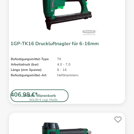
1GP-TK16 Druckluftnagler für 6-16mm
Befestigungsmittel-Type
TK
Arbeitsdruck (bar)
4,0 - 7,0
Länge (mm Spanne)
6 - 16
Befestigungsmittel-Art
Heftklammern
406,98 €*
In den Warenkorb
342,00 € zzgl. MwSt.