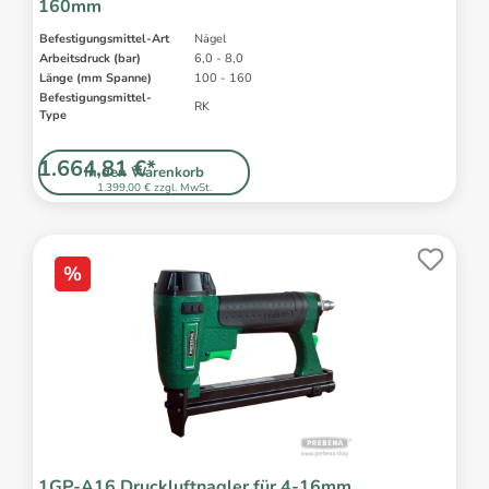
160mm
Befestigungsmittel-Art
Nägel
Arbeitsdruck (bar)
6,0 - 8,0
Länge (mm Spanne)
100 - 160
Befestigungsmittel-
RK
Type
1.664,81 €*
In den Warenkorb
1.399,00 € zzgl. MwSt.
%
1GP-A16 Druckluftnagler für 4-16mm