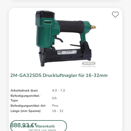
2M-GA32SDS Druckluftnagler für 16-32mm
Arbeitsdruck (bar)
4,0 - 7,0
Befestigungsmittel-
GA
Type
Befestigungsmittel-Art
Pins
Länge (mm Spanne)
16 - 32
888,93 €*
In den Warenkorb
747,00 € zzgl. MwSt.