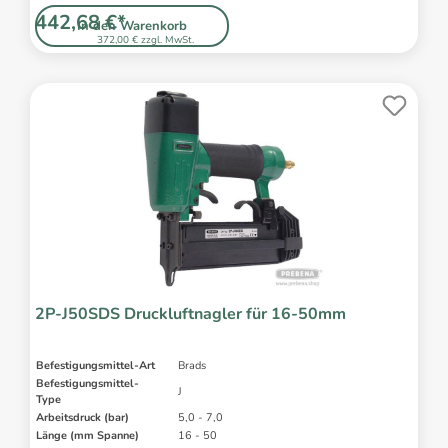
442,68 €*
In den Warenkorb
372,00 € zzgl. MwSt.
2P-J50SDS Druckluftnagler für 16-50mm
Befestigungsmittel-Art
Brads
Befestigungsmittel-
J
Type
Arbeitsdruck (bar)
5,0 - 7,0
Länge (mm Spanne)
16 - 50