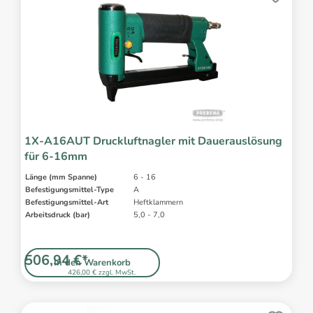
1X-A16AUT Druckluftnagler mit Dauerauslösung
für 6-16mm
Länge (mm Spanne)
6 - 16
Befestigungsmittel-Type
A
Befestigungsmittel-Art
Heftklammern
Arbeitsdruck (bar)
5,0 - 7,0
506,94 €*
In den Warenkorb
426,00 € zzgl. MwSt.