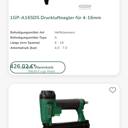
1GP-A16SDS Druckluftnagler für 4-16mm
Befestigungsmittel-Art
Heftklammern
Befestigungsmittel-Type
A
Länge (mm Spanne)
4 - 16
Arbeitsdruck (bar)
4,0 - 7,0
426,02 €*
In den Warenkorb
358,00 € zzgl. MwSt.