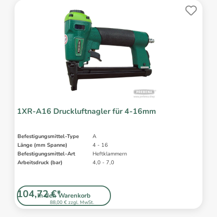
1XR-A16 Druckluftnagler für 4-16mm
Befestigungsmittel-Type
A
Länge (mm Spanne)
4 - 16
Befestigungsmittel-Art
Heftklammern
Arbeitsdruck (bar)
4,0 - 7,0
104,72 €*
In den Warenkorb
88,00 € zzgl. MwSt.