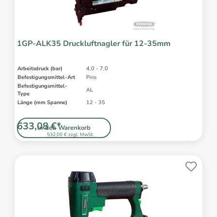
1GP-ALK35 Druckluftnagler für 12-35mm
Arbeitsdruck (bar)
4,0 - 7,0
Befestigungsmittel-Art
Pins
Befestigungsmittel-
AL
Type
Länge (mm Spanne)
12 - 35
633,08 €*
In den Warenkorb
532,00 € zzgl. MwSt.