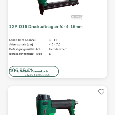
1GP-D16 Druckluftnagler für 4-16mm
Länge (mm Spanne)
4 - 16
Arbeitsdruck (bar)
4,0 - 7,0
Befestigungsmittel-Art
Heftklammern
Befestigungsmittel-Type
D
406,98 €*
In den Warenkorb
342,00 € zzgl. MwSt.