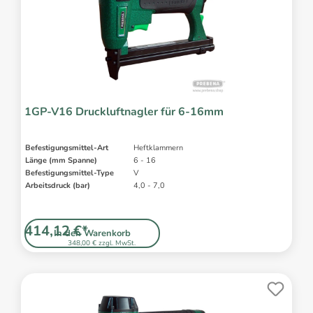
1GP-V16 Druckluftnagler für 6-16mm
Befestigungsmittel-Art
Heftklammern
Länge (mm Spanne)
6 - 16
Befestigungsmittel-Type
V
Arbeitsdruck (bar)
4,0 - 7,0
414,12 €*
In den Warenkorb
348,00 € zzgl. MwSt.