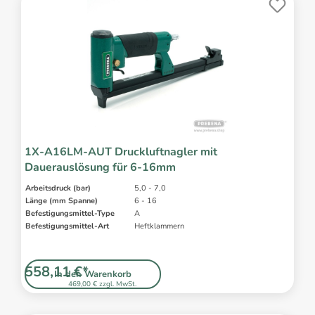
1X-A16LM-AUT Druckluftnagler mit
Dauerauslösung für 6-16mm
Arbeitsdruck (bar)
5,0 - 7,0
Länge (mm Spanne)
6 - 16
Befestigungsmittel-Type
A
Befestigungsmittel-Art
Heftklammern
558,11 €*
In den Warenkorb
469,00 € zzgl. MwSt.