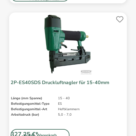
2P-ES40SDS Druckluftnagler für 15-40mm
Länge (mm Spanne)
15 - 40
Befestigungsmittel-Type
ES
Befestigungsmittel-Art
Heftklammern
Arbeitsdruck (bar)
5,0 - 7,0
327,25 €*
In den Warenkorb