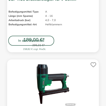
Befestigungsmittel-Type
A
Länge (mm Spanne)
4 - 16
Arbeitsdruck (bar)
4,0 - 7,0
Befestigungsmittel-Art
Heftklammern
189,00 €*
In den Warenkorb
296,31 €*
158,82 € zzgl. MwSt.