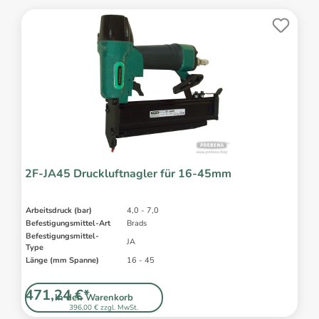
2F-JA45 Druckluftnagler für 16-45mm
Arbeitsdruck (bar)
4,0 - 7,0
Befestigungsmittel-Art
Brads
Befestigungsmittel-
JA
Type
Länge (mm Spanne)
16 - 45
471,24 €*
In den Warenkorb
396,00 € zzgl. MwSt.