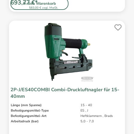
693,77 €*
In den Warenkorb
583,00 € zzgl. MwSt.
2P-J/ES40COMBI Combi-Druckluftnagler für 15-
40mm
Länge (mm Spanne)
15 - 40
Befestigungsmittel-Type
ES , J
Befestigungsmittel-Art
Heftklammern , Brads
Arbeitsdruck (bar)
5,0 - 7,0