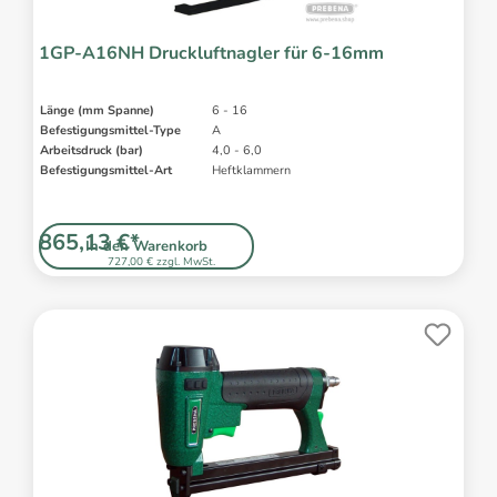
1GP-A16NH Druckluftnagler für 6-16mm
Länge (mm Spanne)
6 - 16
Befestigungsmittel-Type
A
Arbeitsdruck (bar)
4,0 - 6,0
Befestigungsmittel-Art
Heftklammern
865,13 €*
In den Warenkorb
727,00 € zzgl. MwSt.