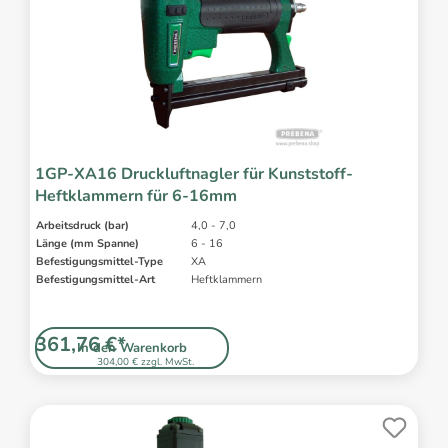
1GP-XA16 Druckluftnagler für Kunststoff-
Heftklammern für 6-16mm
Arbeitsdruck (bar)
4,0 - 7,0
Länge (mm Spanne)
6 - 16
Befestigungsmittel-Type
XA
Befestigungsmittel-Art
Heftklammern
361,76 €*
In den Warenkorb
304,00 € zzgl. MwSt.