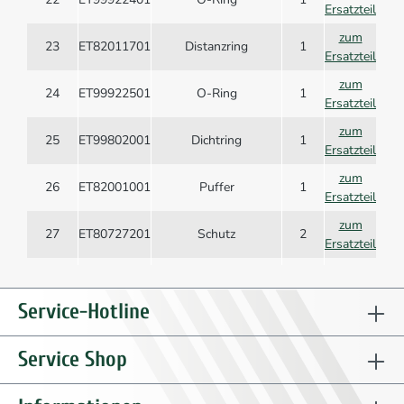
Ersatzteil
zum
23
ET82011701
Distanzring
1
Ersatzteil
zum
24
ET99922501
O-Ring
1
Ersatzteil
zum
25
ET99802001
Dichtring
1
Ersatzteil
zum
26
ET82001001
Puffer
1
Ersatzteil
zum
27
ET80727201
Schutz
2
Ersatzteil
zum
28
ET32801601
Achse, Auslösehebel
1
Ersatzteil
Service-Hotline
zum
29
ET82001801
Distanzplatte
1
Ersatzteil
Service Shop
zum
30
ET99301525
Zylinderschraube
2
Ersatzteil