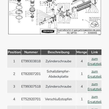
Position
Nummer
Beschreibung
Menge
Link
zum
1
ET99303818
Zylinderschraube
4
Ersatzteil
Schalldämpfer-
zum
2
ET82007201
1
Abdeckplatte
Ersatzteil
zum
3
ET99307518
Zylinderschraube
4
Ersatzteil
zum
4
ET52920701
Verschlußstopfen
1
Ersatzteil