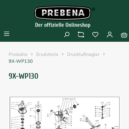
Produkte
Ersatzteile
Druckluftnagler
9X-WP130
9X-WP130