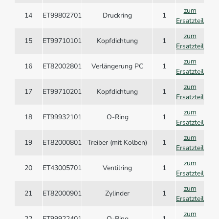
zum
14
ET99802701
Druckring
1
Ersatzteil
zum
15
ET99710101
Kopfdichtung
1
Ersatzteil
zum
16
ET82002801
Verlängerung PC
1
Ersatzteil
zum
17
ET99710201
Kopfdichtung
1
Ersatzteil
zum
18
ET99932101
O-Ring
1
Ersatzteil
zum
19
ET82000801
Treiber (mit Kolben)
1
Ersatzteil
zum
20
ET43005701
Ventilring
1
Ersatzteil
zum
21
ET82000901
Zylinder
1
Ersatzteil
zum
22
ET99922401
O-Ring
1