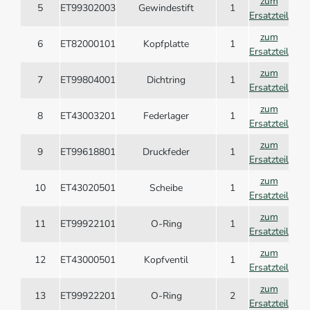
zum
5
ET99302003
Gewindestift
1
Ersatzteil
zum
6
ET82000101
Kopfplatte
1
Ersatzteil
zum
7
ET99804001
Dichtring
1
Ersatzteil
zum
8
ET43003201
Federlager
1
Ersatzteil
zum
9
ET99618801
Druckfeder
1
Ersatzteil
zum
10
ET43020501
Scheibe
1
Ersatzteil
zum
11
ET99922101
O-Ring
1
Ersatzteil
zum
12
ET43000501
Kopfventil
1
Ersatzteil
zum
13
ET99922201
O-Ring
2
Ersatzteil