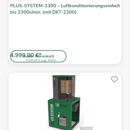
PLUS-SYSTEM-2300 - Luftkonditionierungseinheit
bis 2300l/min. (mit DKT-2300)
4.999,00 €*
In den Warenkorb
4.200,84 € zzgl. MwSt.