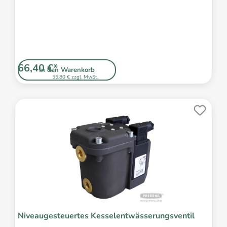
66,40 €*
In den Warenkorb
55,80 € zzgl. MwSt.
Niveaugesteuertes Kesselentwässerungsventil