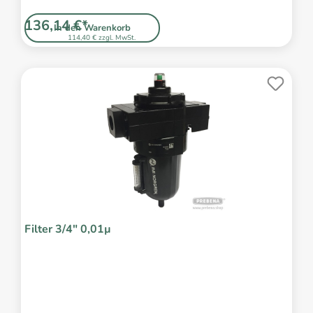
136,14 €*
In den Warenkorb
114,40 € zzgl. MwSt.
Filter 3/4" 0,01µ