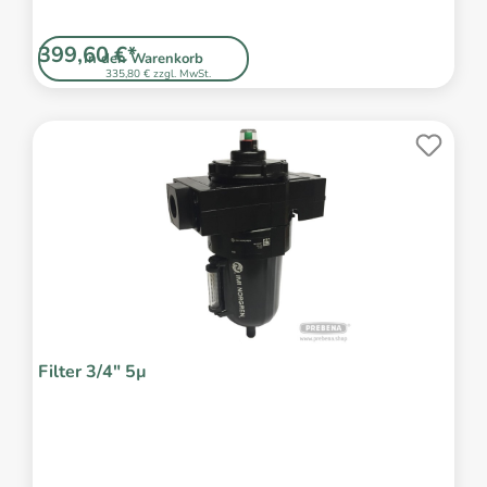
399,60 €*
In den Warenkorb
335,80 € zzgl. MwSt.
Filter 3/4" 5µ