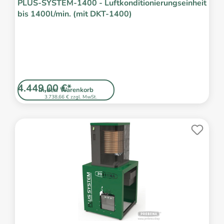
PLUS-SYSTEM-1400 - Luftkonditionierungseinheit
bis 1400l/min. (mit DKT-1400)
4.449,00 €*
In den Warenkorb
3.738,66 € zzgl. MwSt.