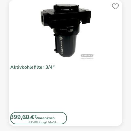
Aktivkohlefilter 3/4"
399,60 €*
In den Warenkorb
335,80 € zzgl. MwSt.