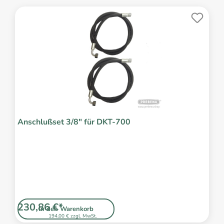
Anschlußset 3/8" für DKT-700
230,86 €*
In den Warenkorb
194,00 € zzgl. MwSt.