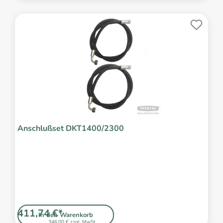
Anschlußset DKT1400/2300
411,74 €*
In den Warenkorb
346,00 € zzgl. MwSt.