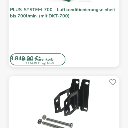
PLUS-SYSTEM-700 - Luftkonditionierungseinheit
bis 700l/min. (mit DKT-700)
3.849,00 €*
In den Warenkorb
3.234,45 € zzgl. MwSt.