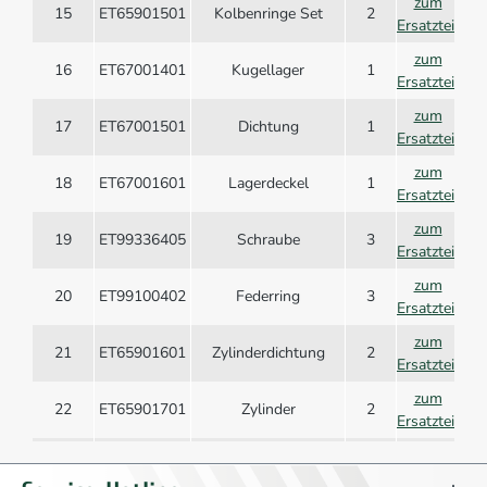
zum
15
ET65901501
Kolbenringe Set
2
Ersatzteil
zum
16
ET67001401
Kugellager
1
Ersatzteil
zum
17
ET67001501
Dichtung
1
Ersatzteil
zum
18
ET67001601
Lagerdeckel
1
Ersatzteil
zum
19
ET99336405
Schraube
3
Ersatzteil
zum
20
ET99100402
Federring
3
Ersatzteil
zum
21
ET65901601
Zylinderdichtung
2
Ersatzteil
zum
22
ET65901701
Zylinder
2
Ersatzteil
zum
23
ET99200601
Mutter
8
Ersatzteil