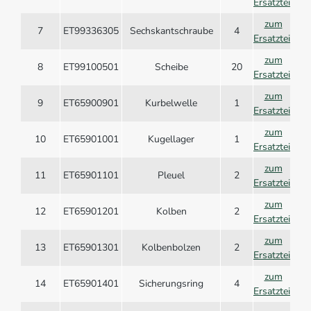
Ersatzteil
zum
7
ET99336305
Sechskantschraube
4
Ersatzteil
zum
8
ET99100501
Scheibe
20
Ersatzteil
zum
9
ET65900901
Kurbelwelle
1
Ersatzteil
zum
10
ET65901001
Kugellager
1
Ersatzteil
zum
11
ET65901101
Pleuel
2
Ersatzteil
zum
12
ET65901201
Kolben
2
Ersatzteil
zum
13
ET65901301
Kolbenbolzen
2
Ersatzteil
zum
14
ET65901401
Sicherungsring
4
Ersatzteil