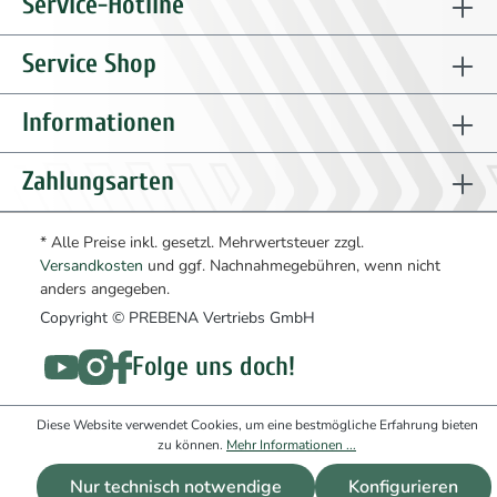
Service-Hotline
zum
24
ET65901801
Zylinderkopf
2
Ersatzteil
Service Shop
zum
25
ET65901901
Zylinderkopfdichtung
2
Ersatzteil
Informationen
zum
26
ET65902001
Ventilplatte Set
2
Ersatzteil
Zahlungsarten
zum
27
ET99309902
Schraube
8
Ersatzteil
* Alle Preise inkl. gesetzl. Mehrwertsteuer zzgl.
zum
Versandkosten
und ggf. Nachnahmegebühren, wenn nicht
28
ET65902101
Zylinderdichtung
2
Ersatzteil
anders angegeben.
zum
Copyright © PREBENA Vertriebs GmbH
29
ET65902201
Winkel
1
Ersatzteil
Folge uns doch!
zum
30
ET65902301
Verbindungsstück
1
Ersatzteil
Diese Website verwendet Cookies, um eine bestmögliche Erfahrung bieten
zum
31
ET65902401
Kühler Set
1
zu können.
Mehr Informationen ...
Ersatzteil
Nur technisch notwendige
Konfigurieren
zum