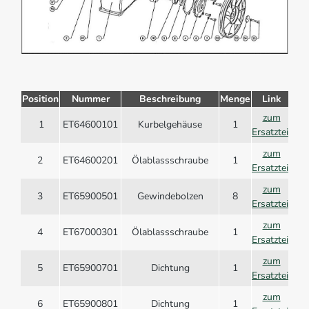
Position
Nummer
Beschreibung
Menge
Link
zum
1
ET64600101
Kurbelgehäuse
1
Ersatzteil
zum
2
ET64600201
Ölablassschraube
1
Ersatzteil
zum
3
ET65900501
Gewindebolzen
8
Ersatzteil
zum
4
ET67000301
Ölablassschraube
1
Ersatzteil
zum
5
ET65900701
Dichtung
1
Ersatzteil
zum
6
ET65900801
Dichtung
1