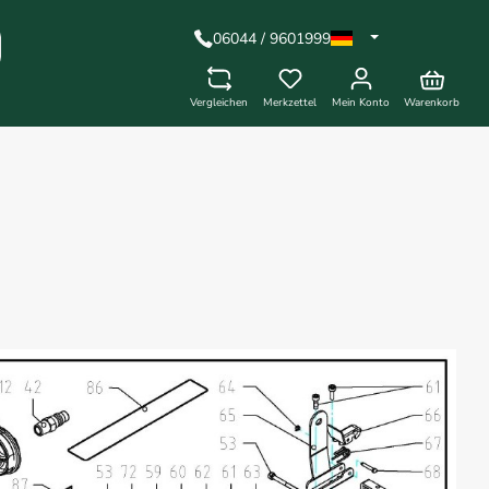
06044 / 9601999
Vergleichen
Merkzettel
Mein Konto
Warenkorb