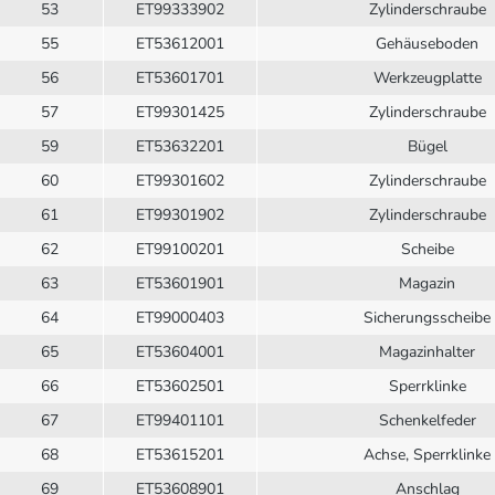
53
ET99333902
Zylinderschraube
55
ET53612001
Gehäuseboden
56
ET53601701
Werkzeugplatte
57
ET99301425
Zylinderschraube
59
ET53632201
Bügel
60
ET99301602
Zylinderschraube
61
ET99301902
Zylinderschraube
62
ET99100201
Scheibe
63
ET53601901
Magazin
64
ET99000403
Sicherungsscheibe
65
ET53604001
Magazinhalter
66
ET53602501
Sperrklinke
67
ET99401101
Schenkelfeder
68
ET53615201
Achse, Sperrklinke
69
ET53608901
Anschlag