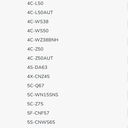
4C-L50
4C-L50AUT
4C-WS38
4C-WS50
4C-WZ38BNH
4C-Z50
4C-Z50AUT
4S-DA63
4X-CNZ45
5C-Q67
5C-WN15SNS
5C-Z75
5F-CNF57
5S-CNWS65