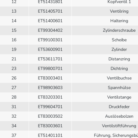
12
ET51431801
Kopfventil 1
13
ET51405701
Ventilring
14
ET51400601
Haltering
15
ET99304402
Zylinderschraube
16
ET99100301
Scheibe
19
ET53600901
Zylinder
21
ET53611701
Distanzring
23
ET99800701
Dichtring
26
ET83003401
Ventilbuchse
27
ET98903603
Spannhülse
28
ET83203301
Ventilstange
31
ET99604701
Druckfeder
32
ET83003502
Auslösebolzen
34
ET83003601
Ventilstiftführung
37
ET51401101
Führung, Sicherungsbü