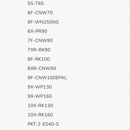
5S-T65
6F-CNW70
6F-WN25SNS
6X-PR90
7F-CNW90
7XR-RK90
8F-RK100
8XR-CNW90
9F-CNW100EPAL
9X-WP130
9X-WP160
10X-RK130
10X-RK160
PKT-2-ES40-S