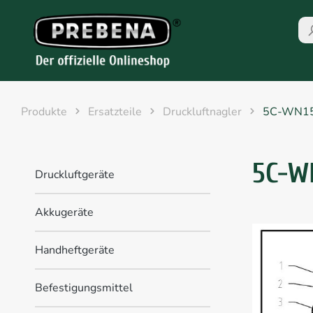
Produkte
Ersatzteile
Druckluftnagler
5C-WN1
5C-W
Druckluftgeräte
Akkugeräte
Handheftgeräte
Befestigungsmittel