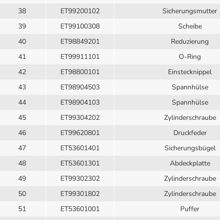
38
ET99200102
Sicherungsmutter
39
ET99100308
Scheibe
40
ET98849201
Reduzierung
41
ET99911101
O-Ring
42
ET98800101
Einstecknippel
43
ET98904503
Spannhülse
44
ET98904103
Spannhülse
45
ET99304202
Zylinderschraube
46
ET99620801
Druckfeder
47
ET53601401
Sicherungsbügel
48
ET53601301
Abdeckplatte
49
ET99302302
Zylinderschraube
50
ET99301802
Zylinderschraube
51
ET53601001
Puffer