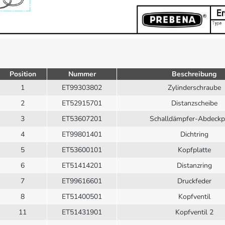
Position
Nummer
Beschreibung
1
ET99303802
Zylinderschraube
2
ET52915701
Distanzscheibe
3
ET53607201
Schalldämpfer-Abdeckp
4
ET99801401
Dichtring
5
ET53600101
Kopfplatte
6
ET51414201
Distanzring
7
ET99616601
Druckfeder
8
ET51400501
Kopfventil
11
ET51431901
Kopfventil 2