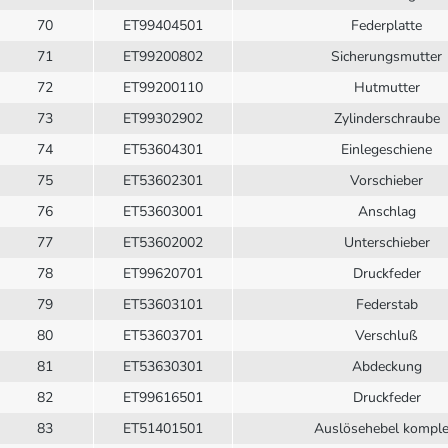
70
ET99404501
Federplatte
71
ET99200802
Sicherungsmutter
72
ET99200110
Hutmutter
73
ET99302902
Zylinderschraube
74
ET53604301
Einlegeschiene
75
ET53602301
Vorschieber
76
ET53603001
Anschlag
77
ET53602002
Unterschieber
78
ET99620701
Druckfeder
79
ET53603101
Federstab
80
ET53603701
Verschluß
81
ET53630301
Abdeckung
82
ET99616501
Druckfeder
83
ET51401501
Auslösehebel komple