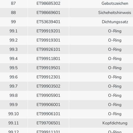
87
ET98685302
Gebotszeichen
88
ET98669601
Sicheheitshinweis
99
ET53639401
Dichtungssatz
99.1
ET99919201
O-Ring
99.2
ET99919301
O-Ring
99.3
ET99926101
O-Ring
99.4
ET99911801
O-Ring
99.5
ET99919501
O-Ring
99.6
ET99912301
O-Ring
99.7
ET99903502
O-Ring
99.8
ET99905901
O-Ring
99.9
ET99906001
O-Ring
99.10
ET99906101
O-Ring
99.11
ET99706501
Kopfdichtung
99.12
ET99911101
O-Ring