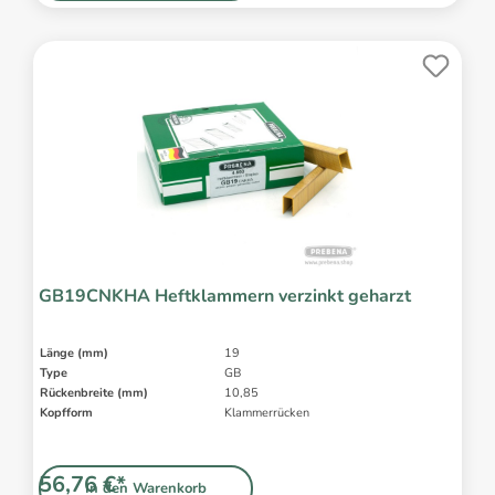
GB19CNKHA Heftklammern verzinkt geharzt
Länge (mm)
19
Type
GB
Rückenbreite (mm)
10,85
Kopfform
Klammerrücken
56,76 €*
In den Warenkorb