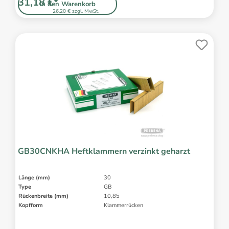
31,18 €*
In den Warenkorb
26,20 € zzgl. MwSt.
GB30CNKHA Heftklammern verzinkt geharzt
Länge (mm)
30
Type
GB
Rückenbreite (mm)
10,85
Kopfform
Klammerrücken