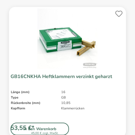
GB16CNKHA Heftklammern verzinkt geharzt
Länge (mm)
16
Type
GB
Rückenbreite (mm)
10,85
Kopfform
Klammerrücken
53,55 €*
In den Warenkorb
45,00 € zzgl. MwSt.