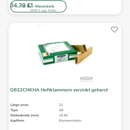
34,39 €*
In den Warenkorb
28,90 € zzgl. MwSt.
GB32CNKHA Heftklammern verzinkt geharzt
Länge (mm)
32
Type
GB
Rückenbreite (mm)
10,85
Kopfform
Klammerrücken