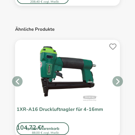
208,40 € zzgl. MwSt.
Ähnliche Produkte
1XR-A16 Druckluftnagler für 4-16mm
1
104,72 €*
8
In den Warenkorb
88,00 € zzgl. MwSt.