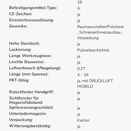
16
Befestigungsmittel-Type:
A
CE-Zeichen:
ja
Einzelschussauslösung:
ja
Gewerke:
Raumausstatter/Polsterer
, Schreiner/Innenausbau
,
Verpackung
Hohe Standzeit:
ja
Lackierung:
Pulverbeschichtet
Lange Werkzeugnase:
ja
Leichte Bauweise:
ja
Luftverbrauch (l/Nagelung):
0,27
Länge (mm Spanne):
4 - 16
PKT-fähig:
ja, mit DRUCKLUFT
MOBILO
Rutschfester Handgriff:
ja
Sichtfenster für
ja
Magazinfüllstand:
Spritzwassergeschützt:
ja
Unterladermagazin:
ja
Verpackung:
Karton
Witterungsbeständig:
ja