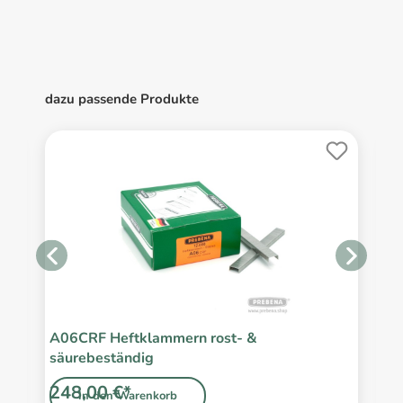
dazu passende Produkte
A06CRF Heftklammern rost- &
A
säurebeständig
s
248,00 €*
1
In den Warenkorb