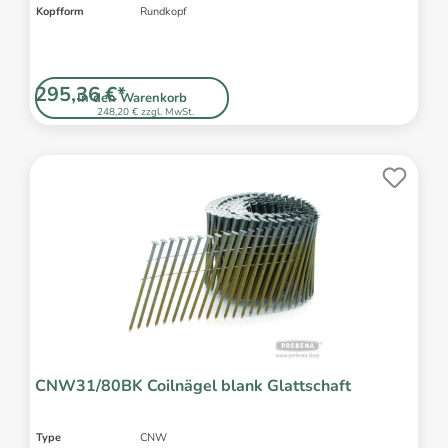
Kopfform
Rundkopf
295,36 €*
In den Warenkorb
248,20 € zzgl. MwSt.
CNW31/80BK Coilnägel blank Glattschaft
Type
CNW