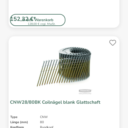
152,32 €*
In den Warenkorb
128,00 € zzgl. MwSt.
CNW28/80BK Coilnägel blank Glattschaft
Type
CNW
Länge (mm)
80
Kopfform
Rundkopf