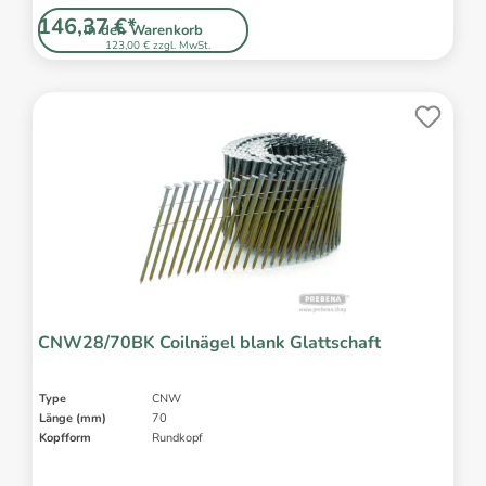
146,37 €*
In den Warenkorb
123,00 € zzgl. MwSt.
CNW28/70BK Coilnägel blank Glattschaft
Type
CNW
Länge (mm)
70
Kopfform
Rundkopf