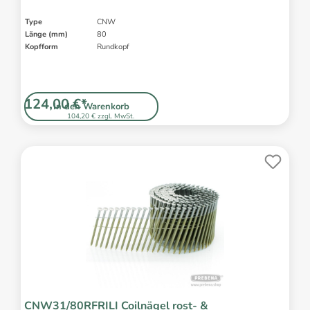
Type
CNW
Länge (mm)
80
Kopfform
Rundkopf
124,00 €*
In den Warenkorb
104,20 € zzgl. MwSt.
CNW31/80RFRILI Coilnägel rost- &