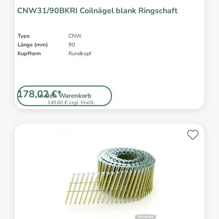
CNW31/90BKRI Coilnägel blank Ringschaft
Type
CNW
Länge (mm)
90
Kopfform
Rundkopf
178,02 €*
In den Warenkorb
149,60 € zzgl. MwSt.