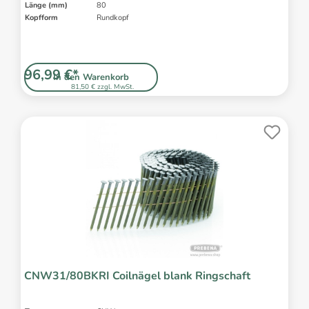
Länge (mm)
80
Kopfform
Rundkopf
96,99 €*
In den Warenkorb
81,50 € zzgl. MwSt.
CNW31/80BKRI Coilnägel blank Ringschaft