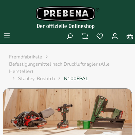
Fremdfabrikate
Befestigungsmittel nach Druckluftnagler (Alle
Hersteller)
Stanley-Bostitch
N100EPAL