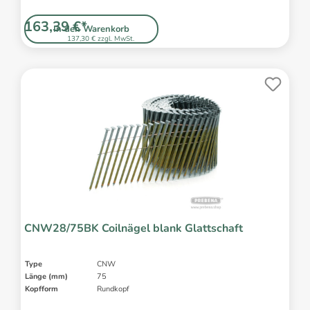
163,39 €*
In den Warenkorb
137,30 € zzgl. MwSt.
CNW28/75BK Coilnägel blank Glattschaft
Type
CNW
Länge (mm)
75
Kopfform
Rundkopf