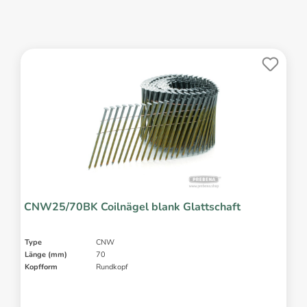
CNW25/70BK Coilnägel blank Glattschaft
Type
CNW
Länge (mm)
70
Kopfform
Rundkopf