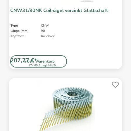
CNW31/90NK Coilnägel verzinkt Glattschaft
Type
CNW
Länge (mm)
90
Kopfform
Rundkopf
207,77 €*
In den Warenkorb
174,60 € zzgl. MwSt.