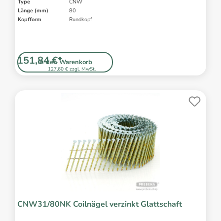
Type
CNW
Länge (mm)
80
Kopfform
Rundkopf
151,84 €*
In den Warenkorb
127,60 € zzgl. MwSt.
CNW31/80NK Coilnägel verzinkt Glattschaft