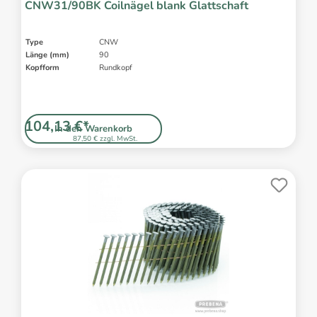
CNW31/90BK Coilnägel blank Glattschaft
Type
CNW
Länge (mm)
90
Kopfform
Rundkopf
104,13 €*
In den Warenkorb
87,50 € zzgl. MwSt.