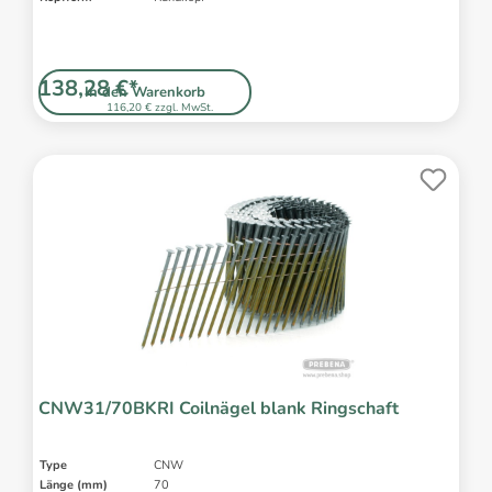
138,28 €*
In den Warenkorb
116,20 € zzgl. MwSt.
CNW31/70BKRI Coilnägel blank Ringschaft
Type
CNW
Länge (mm)
70