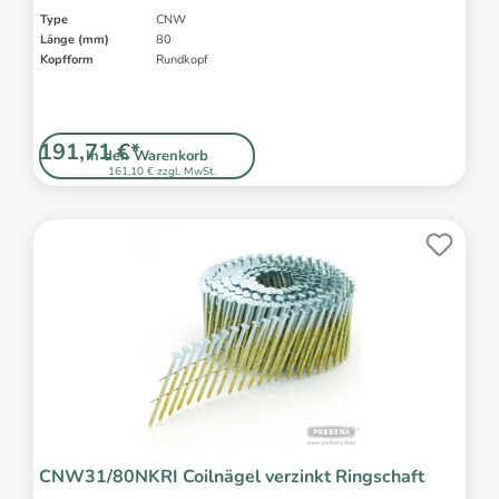
Type
CNW
Länge (mm)
80
Kopfform
Rundkopf
191,71 €*
In den Warenkorb
161,10 € zzgl. MwSt.
CNW31/80NKRI Coilnägel verzinkt Ringschaft