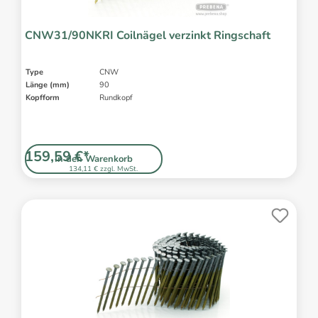
CNW31/90NKRI Coilnägel verzinkt Ringschaft
Type
CNW
Länge (mm)
90
Kopfform
Rundkopf
159,59 €*
In den Warenkorb
134,11 € zzgl. MwSt.