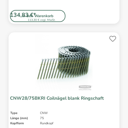
134,83 €*
In den Warenkorb
113,30 € zzgl. MwSt.
CNW28/75BKRI Coilnägel blank Ringschaft
Type
CNW
Länge (mm)
75
Kopfform
Rundkopf