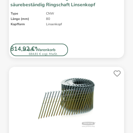
säurebeständig Ringschaft Linsenkopf
Type
CNW
Länge (mm)
80
Kopfform
Linsenkopf
814,92 €*
In den Warenkorb
684,81 € zzgl. MwSt.