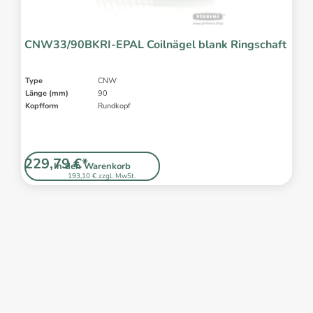
CNW33/90BKRI-EPAL Coilnägel blank Ringschaft
Type
CNW
Länge (mm)
90
Kopfform
Rundkopf
229,79 €*
In den Warenkorb
193,10 € zzgl. MwSt.