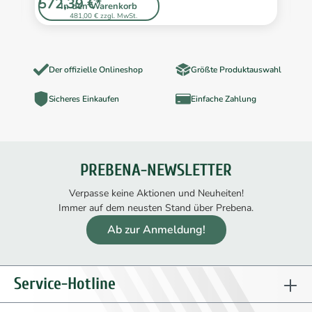
572,39 €*
4
In den Warenkorb
481,00 € zzgl. MwSt.
Der offizielle Onlineshop
Größte Produktauswahl
Sicheres Einkaufen
Einfache Zahlung
PREBENA-NEWSLETTER
Verpasse keine Aktionen und Neuheiten!
Immer auf dem neusten Stand über Prebena.
Ab zur Anmeldung!
Service-Hotline