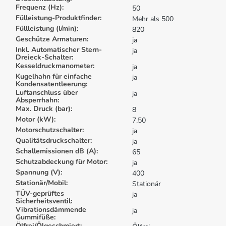
Frequenz (Hz):
50
Fülleistung-Produktfinder:
Mehr als 500
Füllleistung (l/min):
820
Geschütze Armaturen:
ja
Inkl. Automatischer Stern-
ja
Dreieck-Schalter:
Kesseldruckmanometer:
ja
Kugelhahn für einfache
ja
Kondensatentleerung:
Luftanschluss über
ja
Absperrhahn:
Max. Druck (bar):
8
Motor (kW):
7,50
Motorschutzschalter:
ja
Qualitätsdruckschalter:
ja
Schallemissionen dB (A):
65
Schutzabdeckung für Motor:
ja
Spannung (V):
400
Stationär/Mobil:
Stationär
TÜV-geprüftes
ja
Sicherheitsventil:
Vibrationsdämmende
ja
Gummifüße:
Ölfrei/Ölgeschmiert: