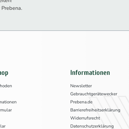
iten!
 Prebena.
hop
Informationen
thoden
Newsletter
Gebrauchtgerätewecker
mationen
Prebena.de
rmular
Barrierefreiheitserklärung
Widerrufsrecht
lar
Datenschutzerklärung