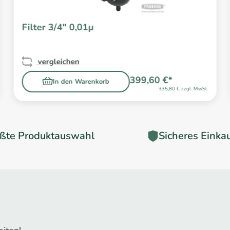
Filter 3/4" 0,01µ
vergleichen
399,60 €*
In den Warenkorb
335,80 € zzgl. MwSt.
ßte Produktauswahl
Sicheres Einka