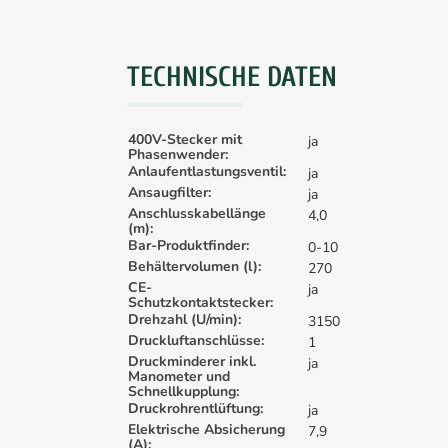
TECHNISCHE DATEN
400V-Stecker mit
ja
Phasenwender:
Anlaufentlastungsventil:
ja
Ansaugfilter:
ja
Anschlusskabellänge
4,0
(m):
Bar-Produktfinder:
0-10
Behältervolumen (l):
270
CE-
ja
Schutzkontaktstecker:
Drehzahl (U/min):
3150
Druckluftanschlüsse:
1
Druckminderer inkl.
ja
Manometer und
Schnellkupplung:
Druckrohrentlüftung:
ja
Elektrische Absicherung
7,9
(A):