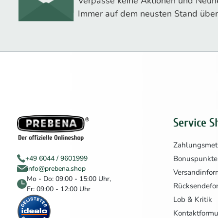
Verpasse keine Aktionen und Neuhe
Immer auf dem neusten Stand über
Service S
Zahlungsme
Bonuspunkte
+49 6044 / 9601999
info@prebena.shop
Versandinfor
Mo - Do: 09:00 - 15:00 Uhr,
Rücksendefo
Fr: 09:00 - 12:00 Uhr
Lob & Kritik
Kontaktformu