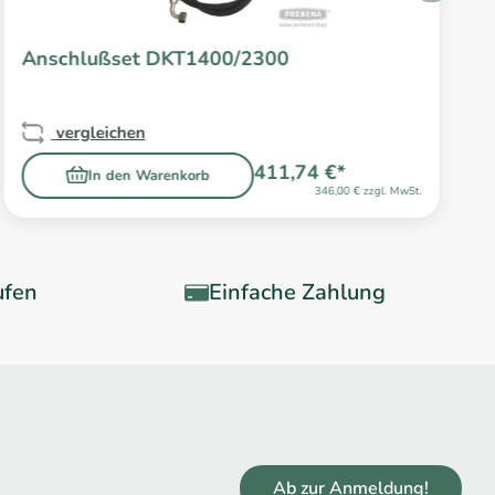
Anschlußset DKT1400/2300
vergleichen
411,74 €*
In den Warenkorb
346,00 € zzgl. MwSt.
ufen
Einfache Zahlung
Ab zur Anmeldung!