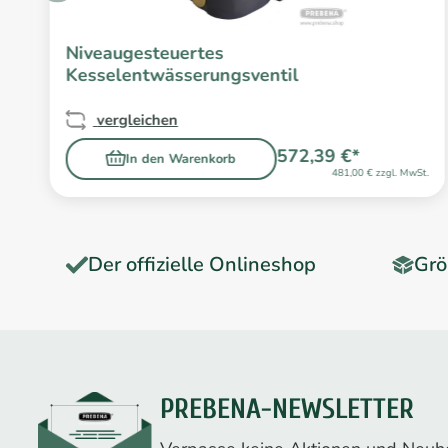
Niveaugesteuertes
Kesselentwässerungsventil
vergleichen
572,39 €*
In den Warenkorb
.
481,00 € zzgl. MwSt.
Der offizielle Onlineshop
Grö
PREBENA-NEWSLETTER