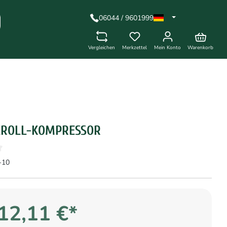
06044 / 9601999
Vergleichen
Merkzettel
Mein Konto
Warenkorb
SCROLL-KOMPRESSOR
-10
12,11 €*