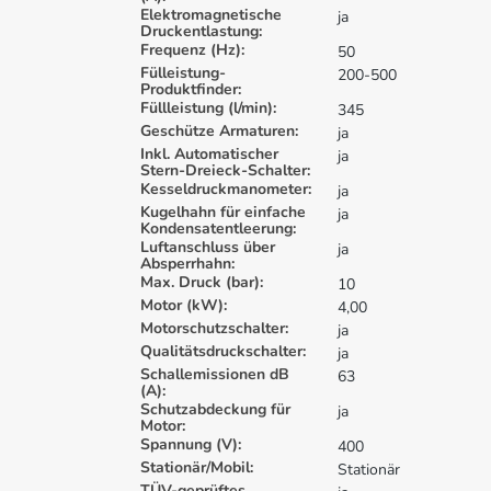
Elektromagnetische
ja
Druckentlastung:
Frequenz (Hz):
50
Fülleistung-
200-500
Produktfinder:
Füllleistung (l/min):
345
Geschütze Armaturen:
ja
Inkl. Automatischer
ja
Stern-Dreieck-Schalter:
Kesseldruckmanometer:
ja
Kugelhahn für einfache
ja
Kondensatentleerung:
Luftanschluss über
ja
Absperrhahn:
Max. Druck (bar):
10
Motor (kW):
4,00
Motorschutzschalter:
ja
Qualitätsdruckschalter:
ja
Schallemissionen dB
63
(A):
Schutzabdeckung für
ja
Motor:
Spannung (V):
400
Stationär/Mobil:
Stationär
TÜV-geprüftes