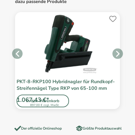
dazu passende Produkte
PKT-8-RKP100 Hybridnagler für Rundkopf-
P
Streifennägel Type RKP von 65-100 mm
R
1
1.067,43 €*
1
In den Warenkorb
897,00 € zzgl. MwSt.
Der offizielle Onlineshop
Größte Produktauswahl