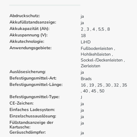
Abdruckschutz:
ja
Akkufüllstandsanzeige:
ja
Akkukapazität (Ah):
2
, 3
, 4
, 5,5
, 8
Akkuspannung (V):
18
Akkutechnologie:
LiHD
Anwendungsgebiete:
Fußbodenleisten
,
Hohlkehlleisten
,
Sockel-/Deckenleisten
,
Zierleisten
Auslösesicherung:
ja
Befestigungsmittel-Art:
Brads
Befestigungsmittel-Länge:
16
, 19
, 25
, 30
, 32
, 35
, 40
, 45
, 50
Befestigungsmittel-Type:
J
CE-Zeichen:
ja
Einfaches Ladesystem:
ja
Einzelschussauslösung:
ja
Füllstandsanzeige der
ja
Kartusche:
Geräuschdämpfer:
ja