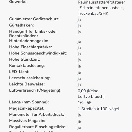
Gewerke:
Raumausstatter/Polsterer
, Schreiner/Innenausbau
,
Trockenbau/SHK
Gummierter Geräteschutz:
ja
Gürtelhaken:
ja
Handgriff für Links- oder
ja
Rechtshänder :
Hinterladermagazin:
ja
Hohe Einschlagstärke:
ja
Hohe Schussgeschwindigkeit:
ja
Hohe Standzeit:
ja
Kontaktauslösung:
ja
LED-Licht:
ja
Leerschusssicherung:
ja
Leichte Bauweise:
ja
Luftverbrauch (l/Nagelung):
0,00 (Keine
Luftverbrauch)
Länge (mm Spanne):
16 - 55
Magazinkapazität:
1 Streifen à 100 Nägel
Manometer für Arbeitsdruck:
ja
Massives Magazin:
ja
Regulierbare Einschlagstärke:
ja