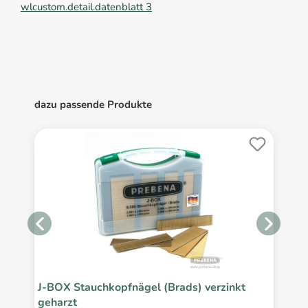
wlcustom.detail.datenblatt 3
dazu passende Produkte
J-BOX Stauchkopfnägel (Brads) verzinkt
J
geharzt
Bl