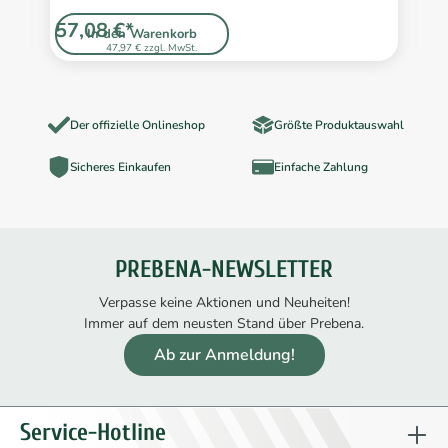
57,08 €*
1
In den Warenkorb
47,97 € zzgl. MwSt.
Der offizielle Onlineshop
Größte Produktauswahl
Sicheres Einkaufen
Einfache Zahlung
PREBENA-NEWSLETTER
Verpasse keine Aktionen und Neuheiten!
Immer auf dem neusten Stand über Prebena.
Ab zur Anmeldung!
Service-Hotline