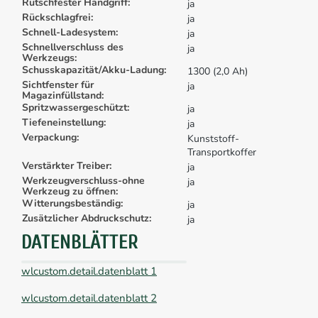
Rutschfester Handgriff:
ja
Rückschlagfrei:
ja
Schnell-Ladesystem:
ja
Schnellverschluss des
ja
Werkzeugs:
Schusskapazität/Akku-Ladung:
1300 (2,0 Ah)
Sichtfenster für
ja
Magazinfüllstand:
Spritzwassergeschützt:
ja
Tiefeneinstellung:
ja
Verpackung:
Kunststoff-
Transportkoffer
Verstärkter Treiber:
ja
Werkzeugverschluss-ohne
ja
Werkzeug zu öffnen:
Witterungsbeständig:
ja
Zusätzlicher Abdruckschutz:
ja
DATENBLÄTTER
wlcustom.detail.datenblatt 1
wlcustom.detail.datenblatt 2