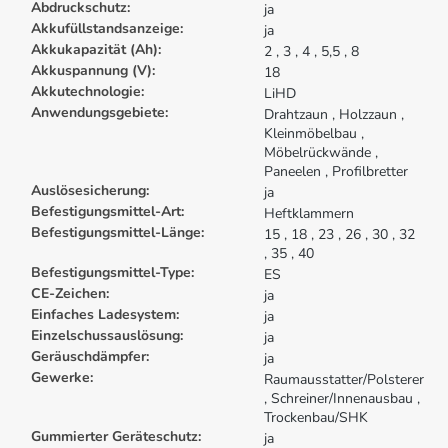
Abdruckschutz:
ja
Akkufüllstandsanzeige:
ja
Akkukapazität (Ah):
2
, 3
, 4
, 5,5
, 8
Akkuspannung (V):
18
Akkutechnologie:
LiHD
Anwendungsgebiete:
Drahtzaun
, Holzzaun
,
Kleinmöbelbau
,
Möbelrückwände
,
Paneelen
, Profilbretter
Auslösesicherung:
ja
Befestigungsmittel-Art:
Heftklammern
Befestigungsmittel-Länge:
15
, 18
, 23
, 26
, 30
, 32
, 35
, 40
Befestigungsmittel-Type:
ES
CE-Zeichen:
ja
Einfaches Ladesystem:
ja
Einzelschussauslösung:
ja
Geräuschdämpfer:
ja
Gewerke:
Raumausstatter/Polsterer
, Schreiner/Innenausbau
,
Trockenbau/SHK
Gummierter Geräteschutz:
ja