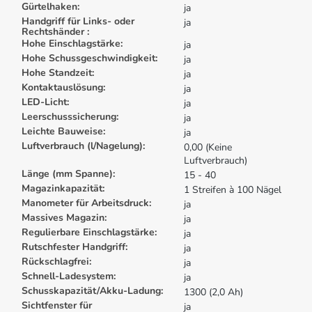
Gürtelhaken:
ja
Handgriff für Links- oder
ja
Rechtshänder :
Hohe Einschlagstärke:
ja
Hohe Schussgeschwindigkeit:
ja
Hohe Standzeit:
ja
Kontaktauslösung:
ja
LED-Licht:
ja
Leerschusssicherung:
ja
Leichte Bauweise:
ja
Luftverbrauch (l/Nagelung):
0,00 (Keine
Luftverbrauch)
Länge (mm Spanne):
15 - 40
Magazinkapazität:
1 Streifen à 100 Nägel
Manometer für Arbeitsdruck:
ja
Massives Magazin:
ja
Regulierbare Einschlagstärke:
ja
Rutschfester Handgriff:
ja
Rückschlagfrei:
ja
Schnell-Ladesystem:
ja
Schusskapazität/Akku-Ladung:
1300 (2,0 Ah)
Sichtfenster für
ja