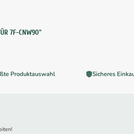
ÜR 7F-CNW90"
ßte Produktauswahl
Sicheres Einka
iten!