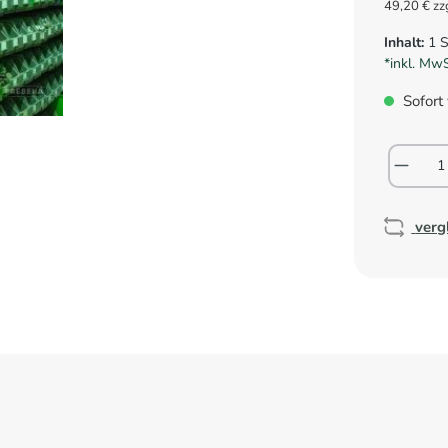
49,20 € zz
Inhalt:
1 
*inkl. Mw
Sofort 
verg