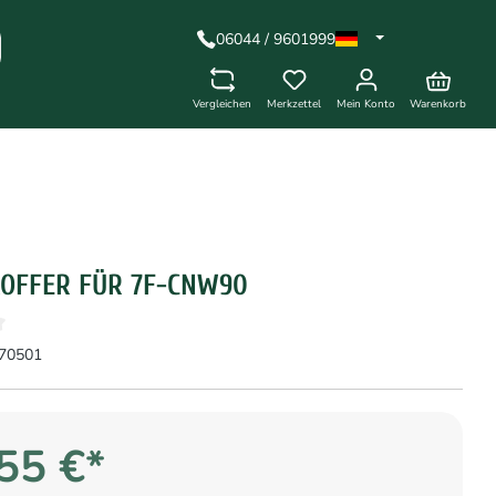
06044 / 9601999
Vergleichen
Merkzettel
Mein Konto
Warenkorb
OFFER FÜR 7F-CNW90
70501
55 €*