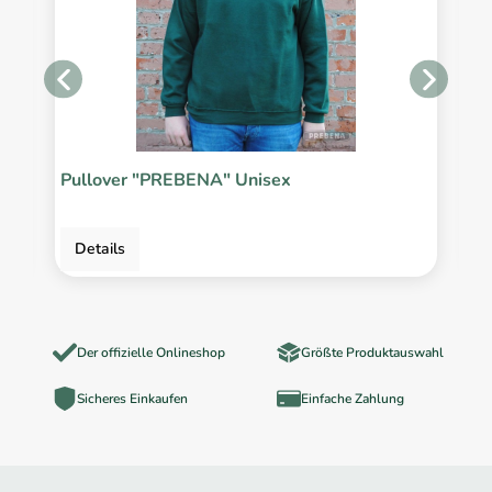
Pullover "PREBENA" Unisex
P
Details
Der offizielle Onlineshop
Größte Produktauswahl
Sicheres Einkaufen
Einfache Zahlung