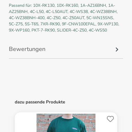
Passend für: 10X-RK130, 10X-RK160, 1A-AZ16BNH, 1A-
AZ25BNH, 4C-L50, 4C-L50AUT, 4C-WS38, 4C-WZ38BNH,
4C-WZ38BNH-400, 4C-Z50, 4C-Z50AUT, 5C-WN15SNS,
5C-Z75, 5S-T65, 7XR-RK90, 9F-CNW100EPAL, 9X-WP130,
9X-WP160, PKT-7-RK90, SLIDER-4C-Z50, 4C-WS50
Bewertungen
dazu passende Produkte