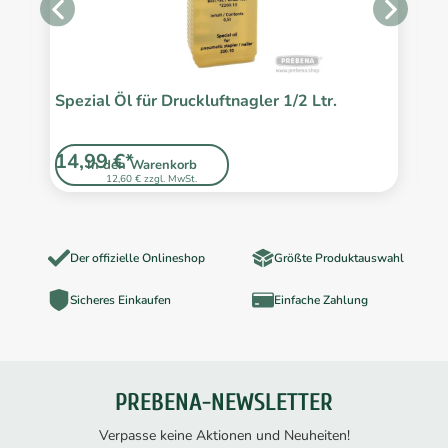
Spezial Öl für Druckluftnagler 1/2 Ltr.
T
14,99 €*
4
In den Warenkorb
12,60 € zzgl. MwSt.
Der offizielle Onlineshop
Größte Produktauswahl
Sicheres Einkaufen
Einfache Zahlung
PREBENA-NEWSLETTER
Verpasse keine Aktionen und Neuheiten!