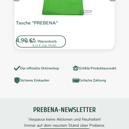
Tasche "PREBENA"
Z
4,90 €*
3
In den Warenkorb
4,12 € zzgl. MwSt.
Der offizielle Onlineshop
Größte Produktauswahl
Sicheres Einkaufen
Einfache Zahlung
PREBENA-NEWSLETTER
Verpasse keine Aktionen und Neuheiten!
Immer auf dem neusten Stand über Prebena.