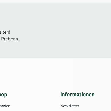
iten!
 Prebena.
hop
Informationen
thoden
Newsletter