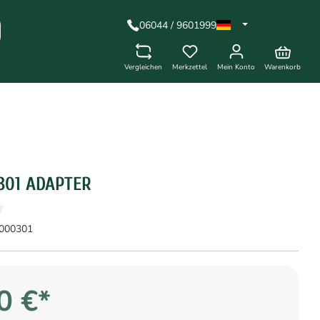
06044 / 9601999
Vergleichen
Merkzettel
Mein Konto
Warenkorb
301 ADAPTER
000301
0 €*