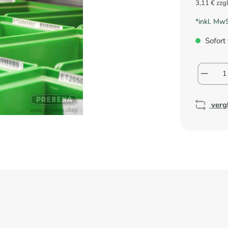
3,11 € zzg
*inkl. Mw
Sofort 
verg