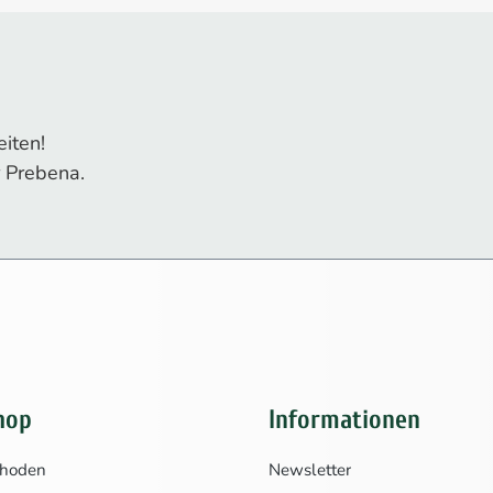
iten!
 Prebena.
hop
Informationen
thoden
Newsletter