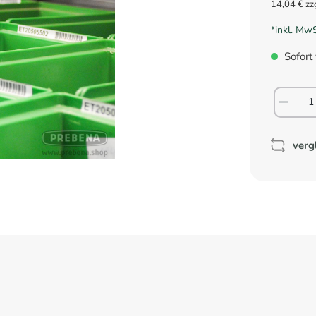
14,04 € zz
*inkl. Mw
Sofort 
verg