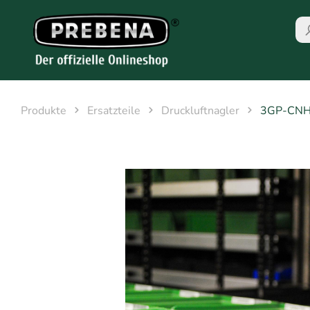
Produkte
Ersatzteile
Druckluftnagler
3GP-CN