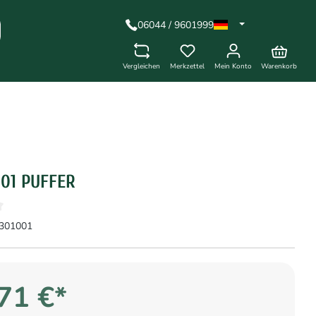
06044 / 9601999
Vergleichen
Merkzettel
Mein Konto
Warenkorb
001 PUFFER
301001
71 €*