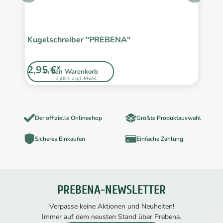
Kugelschreiber "PREBENA"
2,95 €*
1
In den Warenkorb
2,48 € zzgl. MwSt.
Der offizielle Onlineshop
Größte Produktauswahl
Sicheres Einkaufen
Einfache Zahlung
PREBENA-NEWSLETTER
Verpasse keine Aktionen und Neuheiten!
Immer auf dem neusten Stand über Prebena.