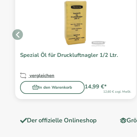
Spezial Öl für Druckluftnagler 1/2 Ltr.
vergleichen
14,99 €*
In den Warenkorb
.
12,60 € zzgl. MwSt.
Der offizielle Onlineshop
Grö