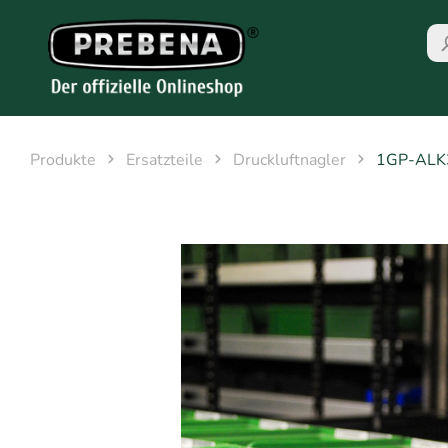
Produkte
Ersatzteile
Druckluftnagler
1GP-ALK