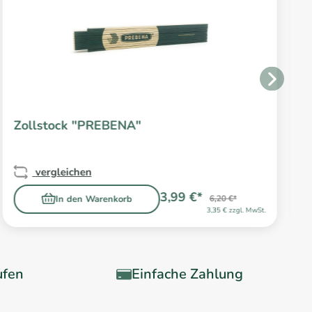
Zollstock "PREBENA"
vergleichen
3,99 €*
In den Warenkorb
6,20 €*
3,35 € zzgl. MwSt.
ufen
Einfache Zahlung