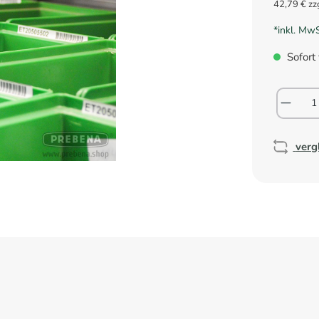
42,79 € zz
*inkl. Mw
Sofort 
verg