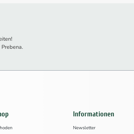
iten!
 Prebena.
hop
Informationen
thoden
Newsletter