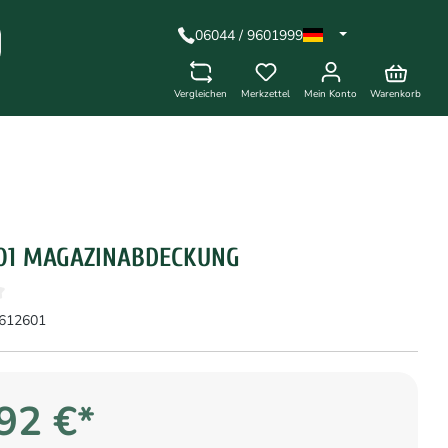
06044 / 9601999
Vergleichen
Merkzettel
Mein Konto
Warenkorb
601 MAGAZINABDECKUNG
612601
92 €*