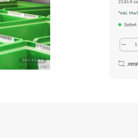
22,61 € zz
*inkl. Mw
Sofort 
verg