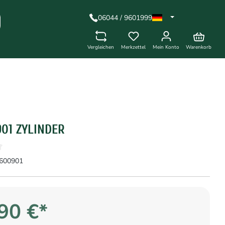
06044 / 9601999
Vergleichen
Merkzettel
Mein Konto
Warenkorb
901 ZYLINDER
600901
90 €*