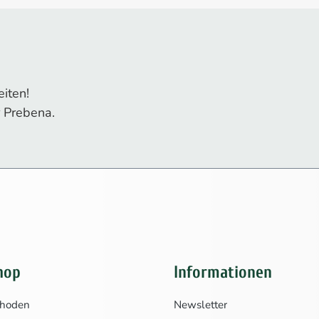
iten!
 Prebena.
hop
Informationen
thoden
Newsletter