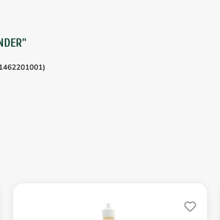
NDER"
:1462201001)