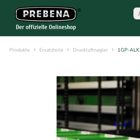
Produkte
Ersatzteile
Druckluftnagler
1GP-ALK