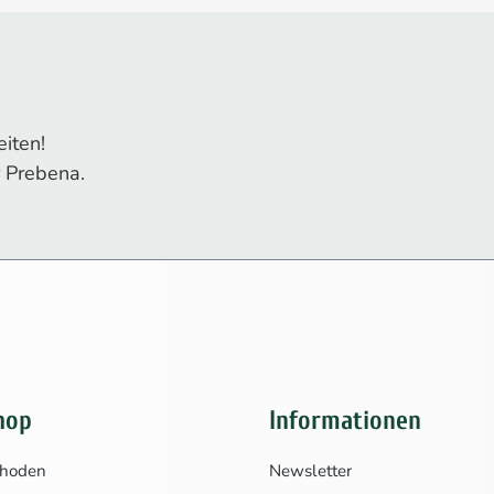
iten!
 Prebena.
hop
Informationen
thoden
Newsletter