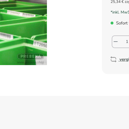
25,34 € zz
*inkl. Mw
Sofort 
verg