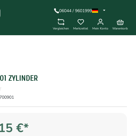
06044 / 9601999
Vergleichen
Merkzettel
Mein Konto
Warenkorb
01 ZYLINDER
700901
15 €*