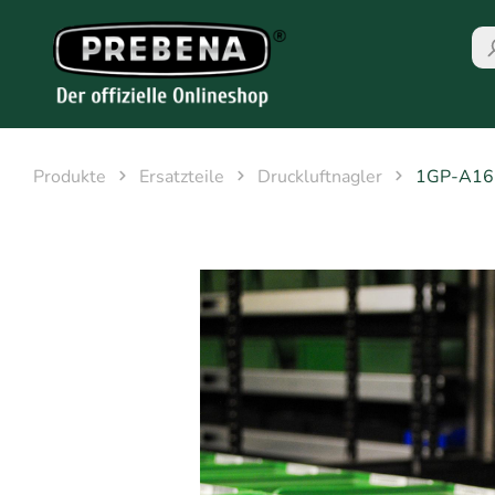
Produkte
Ersatzteile
Druckluftnagler
1GP-A16