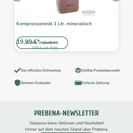
Kompressorenöl 1 Ltr. mineralisch
T
19,99 €*
4
In den Warenkorb
32,49 €*
16,80 € zzgl. MwSt.
Der offizielle Onlineshop
Größte Produktauswahl
Sicheres Einkaufen
Einfache Zahlung
PREBENA-NEWSLETTER
Verpasse keine Aktionen und Neuheiten!
Immer auf dem neusten Stand über Prebena.