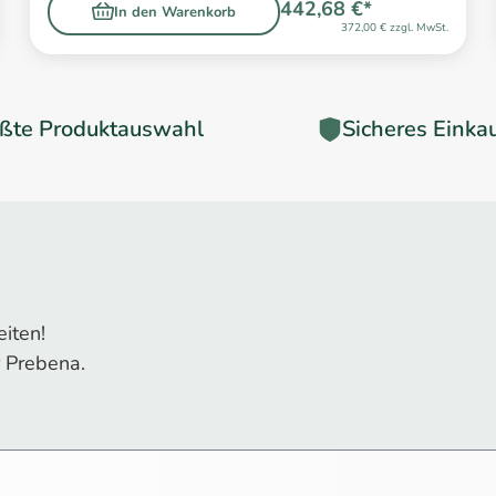
442,68 €*
In den Warenkorb
372,00 € zzgl. MwSt.
ßte Produktauswahl
Sicheres Einka
iten!
 Prebena.