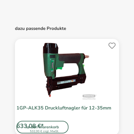
dazu passende Produkte
1GP-ALK35 Druckluftnagler für 12-35mm
633,08 €*
In den Warenkorb
532,00 € zzgl. MwSt.